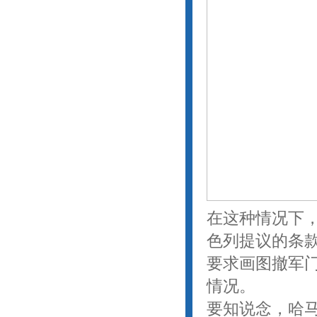
在这种情况下
色列提议的条
要求画图撤军
情况。
要知说念，哈