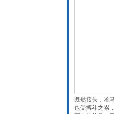
既然接头，哈
也受搏斗之累