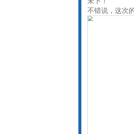
未卜！
不错说，这次