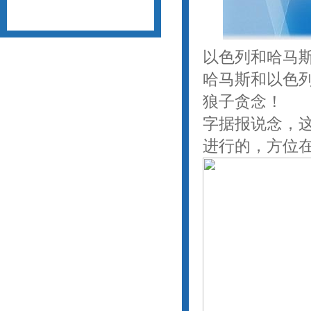
以色列和哈马斯
哈马斯和以色
狼子贪念！
字据报说念，
进行的，方位