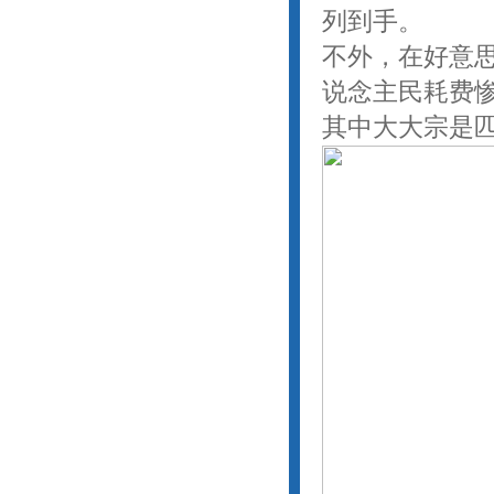
列到手。
不外，在好意
说念主民耗费
其中大大宗是