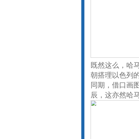
既然这么，哈
朝搭理以色列
同期，借口画
辰，这亦然哈