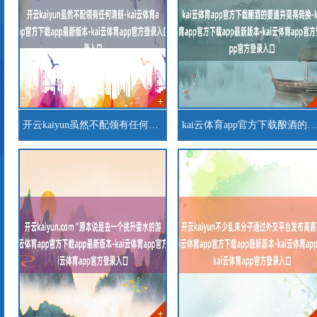
开云kaiyun虽然不配领有任何清朗-kai云体育app官方
kai云体育app官方下载酿酒的要道并莫得转换-kai云体