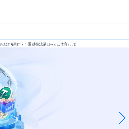
停卡车通过拉法港口-kai云体育app官...
开云kaiyun.com世界商品房销售增速回升-k