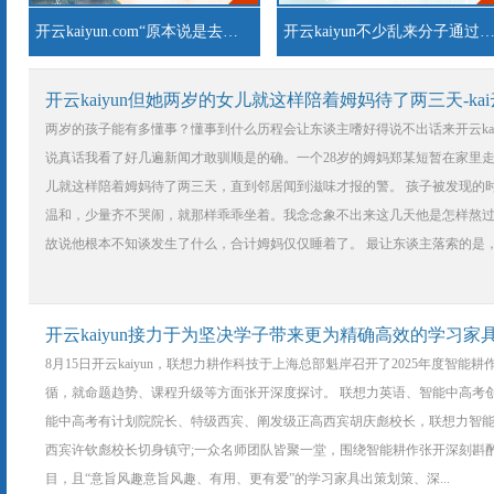
开云kaiyun.com“原本说是去一个挑升耍水的游乐场-k
开云kaiyun不少乱来分子通过外交平台发布高薪兼职信
两岁的孩子能有多懂事？懂事到什么历程会让东谈主嗜好得说不出话来开云kai
说真话我看了好几遍新闻才敢驯顺是的确。一个28岁的姆妈郑某短暂在家里
儿就这样陪着姆妈待了两三天，直到邻居闻到滋味才报的警。 孩子被发现的
温和，少量齐不哭闹，就那样乖乖坐着。我念念象不出来这几天他是怎样熬
故说他根本不知谈发生了什么，合计姆妈仅仅睡着了。 最让东谈主落索的是，.
8月15日开云kaiyun，联想力耕作科技于上海总部魁岸召开了2025年度智能
循，就命题趋势、课程升级等方面张开深度探讨。 联想力英语、智能中高考
能中高考有计划院院长、特级西宾、阐发级正高西宾胡庆彪校长，联想力智
西宾许钦彪校长切身镇守;一众名师团队皆聚一堂，围绕智能耕作张开深刻斟
目，且“意旨风趣意旨风趣、有用、更有爱”的学习家具出策划策、深...