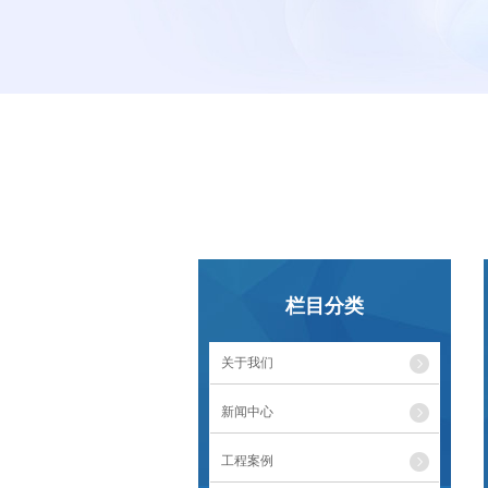
栏目分类
关于我们
新闻中心
工程案例