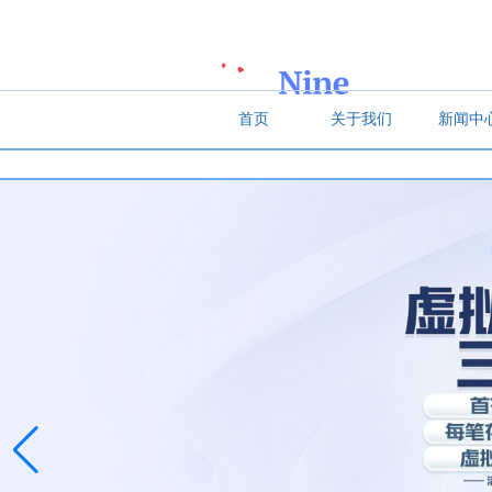
首页
关于我们
新闻中