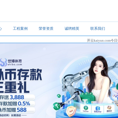
心
工程案例
荣誉资质
诚聘精英
联系我们
开云kaiyun.com今日有323辆调