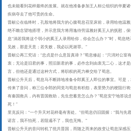
也未能看到花样最终的发展。就在他准备参加王人桓公组织的华夏诸
疾病夺去了他可贵的生命。
晋献公在临终时，孔殷地将我方的心腹荀息召至床前，录用给他温雅
绝不瞻念望地搭理，并示意我方将用逸待劳温雅好奚王人的抚慰，保
息“淌若我将这个弱小的奚王人录用给你，你会怎么办？”时，荀息绝
见效，那是天意；若失败，我必以死谢罪。”
晋献公再三究诘：“忠贞是什么意旨真谛？”荀息修起：“只消对公室
衷；无论是旧君的事，照旧新君的事，必作念到由衷无二心，这才是
言，但他还是通过这种方式，将职权的死力棒交给了荀息。
晋献公升天后，荀息马不断蹄地准备令郎奚王人即位的事宜。可是，
传来了音问，称三位令郎的同党与荀息有积怨，表里势力的梗阻行将
有秦国救兵，内有晋国救助，先生您蓄意怎么办？”荀息安宁地答说
死！”
里克反问：“一个升天对花样毫有害处。”但荀息仍旧固握：“我与先
诺言，我不怕死，若阻遏不了，我也无悔。”
晋献公升天的音问转机了统共晋国，而随之而来的政变让荀息深感压