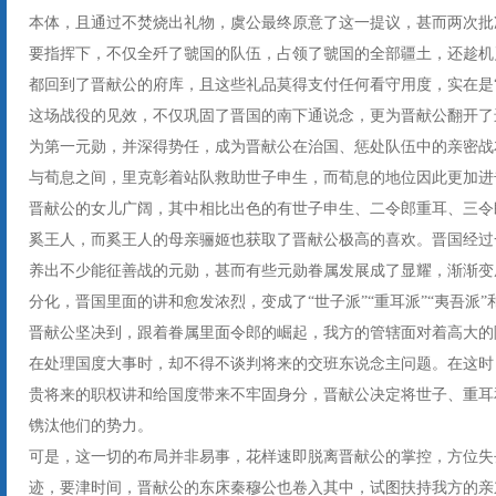
本体，且通过不焚烧出礼物，虞公最终原意了这一提议，甚而两次批
要指挥下，不仅全歼了虢国的队伍，占领了虢国的全部疆土，还趁机
都回到了晋献公的府库，且这些礼品莫得支付任何看守用度，实在是“
这场战役的见效，不仅巩固了晋国的南下通说念，更为晋献公翻开了
为第一元勋，并深得势任，成为晋献公在治国、惩处队伍中的亲密战
与荀息之间，里克彰着站队救助世子申生，而荀息的地位因此更加进
晋献公的女儿广阔，其中相比出色的有世子申生、二令郎重耳、三令
奚王人，而奚王人的母亲骊姬也获取了晋献公极高的喜欢。晋国经过
养出不少能征善战的元勋，甚而有些元勋眷属发展成了显耀，渐渐变
分化，晋国里面的讲和愈发浓烈，变成了“世子派”“重耳派”“夷吾派”
晋献公坚决到，跟着眷属里面令郎的崛起，我方的管辖面对着高大的
在处理国度大事时，却不得不谈判将来的交班东说念主问题。在这时
贵将来的职权讲和给国度带来不牢固身分，晋献公决定将世子、重耳
镌汰他们的势力。
可是，这一切的布局并非易事，花样速即脱离晋献公的掌控，方位失
迹，要津时间，晋献公的东床秦穆公也卷入其中，试图扶持我方的亲