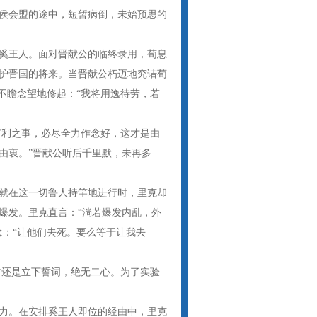
侯会盟的途中，短暂病倒，未始预思的
奚王人。面对晋献公的临终录用，荀息
护晋国的将来。当晋献公朽迈地究诘荀
不瞻念望地修起：“我将用逸待劳，若
有利之事，必尽全力作念好，这才是由
由衷。”晋献公听后千里默，未再多
就在这一切鲁人持竿地进行时，里克却
爆发。里克直言：“淌若爆发内乱，外
念：“让他们去死。要么等于让我去
君还是立下誓词，绝无二心。为了实验
力。在安排奚王人即位的经由中，里克