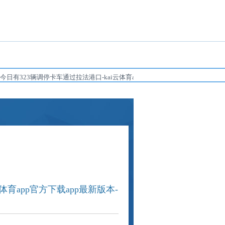
有323辆调停卡车通过拉法港口-kai云体育app官...
开云kaiyun.com泳池机器东说念
心
> 开云kaiyun体育甚而有些元勋眷属发展成了显
体育app官方下载app最新版本-