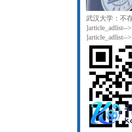
武汉大学：不
]article_adlist-->
]article_adlist-->