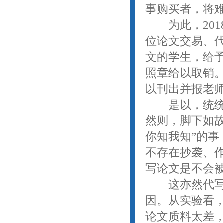
事购买者，将
为此，201
位论文交易、
文的学生，给
照章给以取销
以刊出并报老
是以，统统学
然则，脚下如
你知我知”的事
不存在抄袭、
写论文是不会
这亦然代写论
因。从实验看
论文质料太差