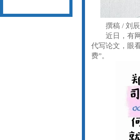
撰稿 / 刘辰（
近日，有网友
代写论文，眼看
费”。