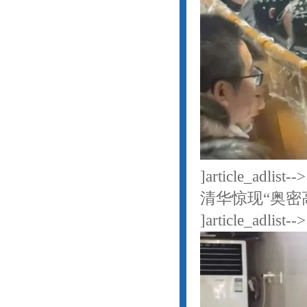
]article_adlist-->
清华惊现“奥密
]article_adlist-->