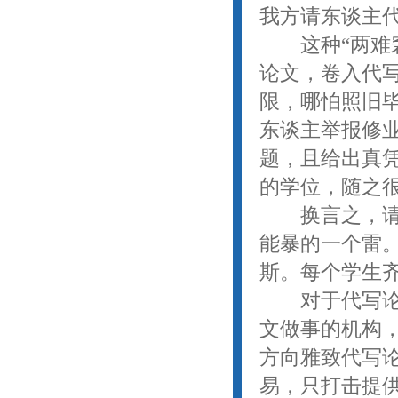
我方请东谈主
这种“两难窘
论文，卷入代
限，哪怕照旧
东谈主举报修
题，且给出真
的学位，随之
换言之，请东
能暴的一个雷
斯。每个学生
对于代写论文
文做事的机构
方向雅致代写
易，只打击提